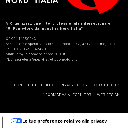
© Organizzazione Interprofessionale interregionale
”OI Pomodoro da Industria Nord Italia”
CF:92144750343
Sede legale e operativa: Viale F. Tanara 31/A, 43121 Parma, Italia
Tel. 0039 0521 942470
Mail: info@oipomodoronorditalia.it
PEC: segreteria@pec.distrettopomodoro.it
CONTRIBUTI PUBBLICI
PRIVACY POLICY
COOKIE POLICY
INFORMATIVA AI FORNITORI
WEB DESIGN
Le tue preferenze relative alla privacy