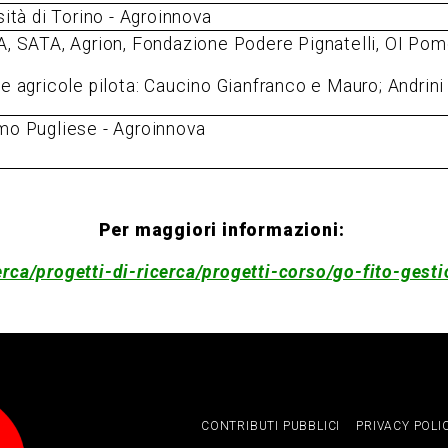
sità di Torino - Agroinnova
, SATA, Agrion, Fondazione Podere Pignatelli, OI Pomo
e agricole pilota: Caucino Gianfranco e Mauro; Andrini
o Pugliese - Agroinnova
Per maggiori informazioni:
rca/progetti-di-ricerca/progetti-corso/go-fito-gesti
CONTRIBUTI PUBBLICI
PRIVACY POLI