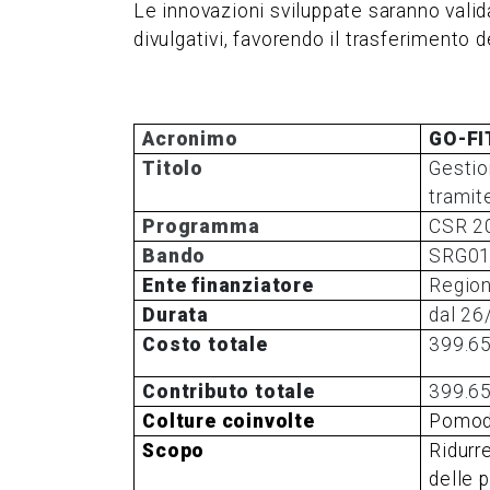
Le innovazioni sviluppate saranno valida
divulgativi, favorendo il trasferimento
Acronimo
GO-FI
Titolo
Gestion
tramit
Programma
CSR 20
Bando
SRG01
Ente finanziatore
Region
Durata
dal 26
Costo totale
399.65
Contributo totale
399.6
Colture coinvolte
Pomodo
Scopo
Ridurr
delle 