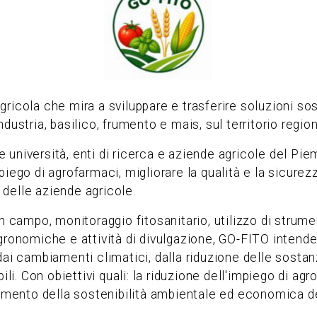
icola che mira a sviluppare e trasferire soluzioni soste
dustria, basilico, frumento e mais, sul territorio regi
lge università, enti di ricerca e aziende agricole del P
'impiego di agrofarmaci, migliorare la qualità e la sicur
delle aziende agricole.
n campo, monitoraggio fitosanitario, utilizzo di strument
ronomiche e attività di divulgazione, GO-FITO intende f
dai cambiamenti climatici, dalla riduzione delle sostan
ili. Con obiettivi quali: la riduzione dell'impiego di ag
aumento della sostenibilità ambientale ed economica de