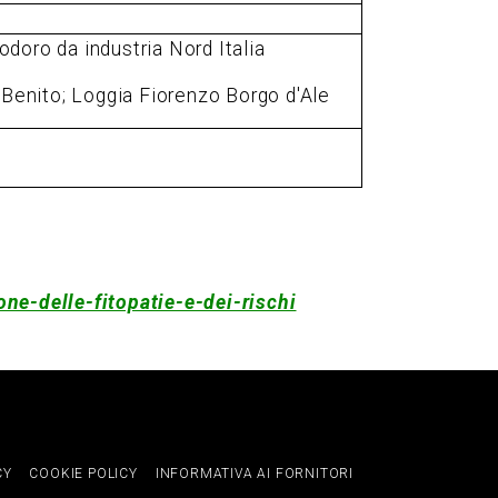
doro da industria Nord Italia
 Benito; Loggia Fiorenzo Borgo d'Ale
one-delle-fitopatie-e-dei-rischi
CY
COOKIE POLICY
INFORMATIVA AI FORNITORI