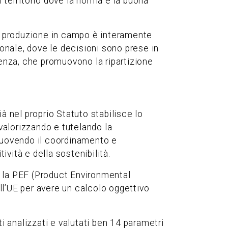
 un territorio dove la norma è la buona
La produzione in campo è interamente
ionale, dove le decisioni sono prese in
renza, che promuovono la ripartizione
ià nel proprio Statuto stabilisce lo
 valorizzando e tutelando la
omuovendo il coordinamento e
vità e della sostenibilità.
ra la PEF (Product Environmental
all’UE per avere un calcolo oggettivo
i analizzati e valutati ben 14 parametri