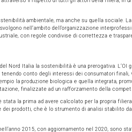
traverso il rispetto di tutti gli attori della filiera, in
sostenibilità ambientale, ma anche su quella sociale. 
i svolgono nell’ambito dell’organizzazione interprofess
dustriale, con regole condivise di correttezza e traspa
del Nord Italia la sostenibilità è una prerogativa. L’OI g
e tenendo conto degli interessi dei consumatori finali,
esempio la produzione biologica e quella integrata, pr
azione, finalizzate ad un rafforzamento della competiti
 stata la prima ad avere calcolato per la propria filie
 dei prodotti, che è lo strumento di analisi stabilito d
 nell’anno 2015, con aggiornamento nel 2020, sono stat