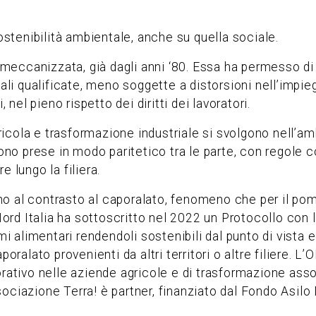
sostenibilità ambientale, anche su quella sociale.
eccanizzata, già dagli anni ‘80. Essa ha permesso di 
nali qualificate, meno soggette a distorsioni nell’impi
 nel pieno rispetto dei diritti dei lavoratori.
agricola e trasformazione industriale si svolgono nell’a
sono prese in modo paritetico tra le parte, con regole 
 lungo la filiera.
o al contrasto al caporalato, fenomeno che per il pomo
 Nord Italia ha sottoscritto nel 2022 un Protocollo con
mi alimentari rendendoli sostenibili dal punto di vista 
poralato provenienti da altri territori o altre filiere. 
orativo nelle aziende agricole e di trasformazione asso
ssociazione Terra! è partner, finanziato dal Fondo Asil