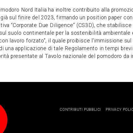
omodoro Nord Italia ha inoltre contribuito alla promozi
ià sul finire del 2023, firmando un position paper con a
ttiva “Corporate Due Diligence” (CS3D), che stabilisce 
 suolo continentale per la sostenibilità ambientale e 
on lavoro forzato", il quale proibisce l'immissione sul
a di una applicazione di tale Regolamento in tempi bre
iorità presentate al Tavolo nazionale del pomodoro da i
CONTRIBUTI PUBBLICI
PRIVACY POLI