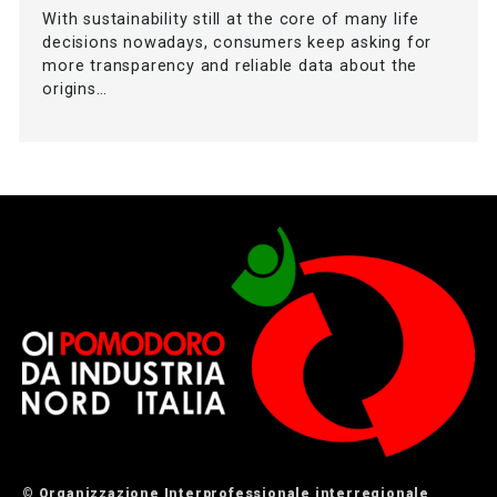
With sustainability still at the core of many life
decisions nowadays, consumers keep asking for
more transparency and reliable data about the
origins…
© Organizzazione Interprofessionale interregionale