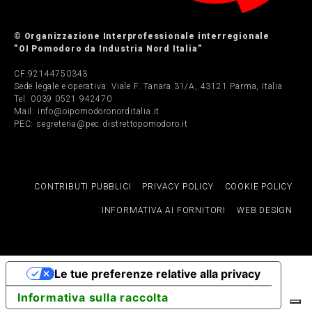
© Organizzazione Interprofessionale interregionale
”OI Pomodoro da Industria Nord Italia”
CF:92144750343
Sede legale e operativa: Viale F. Tanara 31/A, 43121 Parma, Italia
Tel. 0039 0521 942470
Mail: info@oipomodoronorditalia.it
PEC: segreteria@pec.distrettopomodoro.it
CONTRIBUTI PUBBLICI
PRIVACY POLICY
COOKIE POLICY
INFORMATIVA AI FORNITORI
WEB DESIGN
Le tue preferenze relative alla privacy
Informativa sulla raccolta