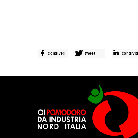
condividi
tweet
condivid