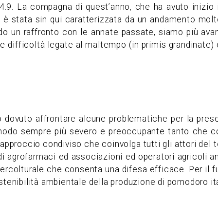
 4.9. La compagna di quest’anno, che ha avuto inizio i
, è stata sin qui caratterizzata da un andamento mol
do un raffronto con le annate passate, siamo più ava
difficoltà legate al maltempo (in primis grandinate) c
 dovuto affrontare alcune problematiche per la prese
 modo sempre più severo e preoccupante tanto che 
proccio condiviso che coinvolga tutti gli attori del terr
ri di agrofarmaci ed associazioni ed operatori agricoli a
ntercolturale che consenta una difesa efficace. Per i
 sostenibilità ambientale della produzione di pomodoro i