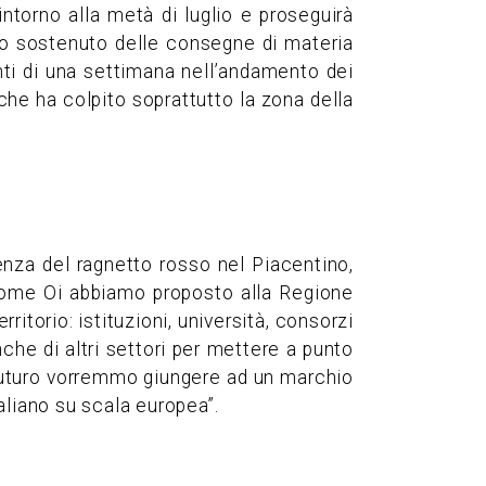
ntorno alla metà di luglio e proseguirà
to sostenuto delle consegne di materia
nti di una settimana nell’andamento dei
he ha colpito soprattutto la zona della
nza del ragnetto rosso nel Piacentino,
come Oi abbiamo proposto alla Regione
itorio: istituzioni, università, consorzi
nche di altri settori per mettere a punto
l futuro vorremmo giungere ad un marchio
taliano su scala europea”.