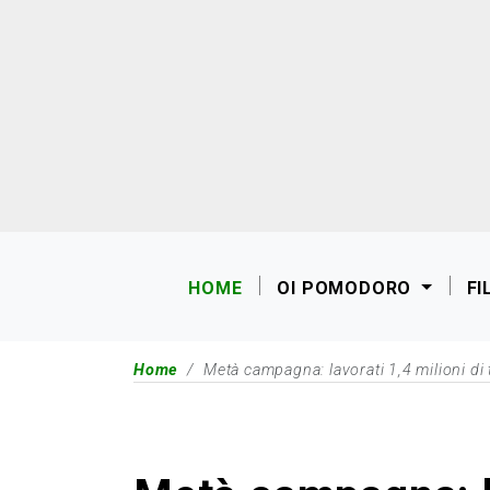
HOME
OI POMODORO
FI
Home
Metà campagna: lavorati 1,4 milioni di 