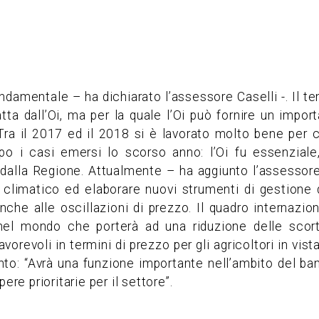
damentale – ha dichiarato l’assessore Caselli -. Il te
a dall’Oi, ma per la quale l’Oi può fornire un impor
. Tra il 2017 ed il 2018 si è lavorato molto bene per c
o i casi emersi lo scorso anno: l’Oi fu essenziale, i
o dalla Regione. Attualmente – ha aggiunto l’assessor
limatico ed elaborare nuovi strumenti di gestione de
nche alle oscillazioni di prezzo. Il quadro internazi
 nel mondo che porterà ad una riduzione delle scor
orevoli in termini di prezzo per gli agricoltori in vis
o: “Avrà una funzione importante nell’ambito del band
ere prioritarie per il settore”.