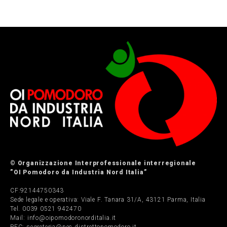
© Organizzazione Interprofessionale interregionale
”OI Pomodoro da Industria Nord Italia”
CF:92144750343
Sede legale e operativa: Viale F. Tanara 31/A, 43121 Parma, Italia
Tel. 0039 0521 942470
Mail: info@oipomodoronorditalia.it