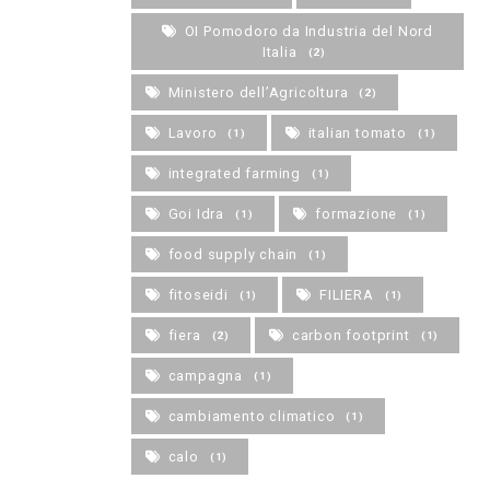
OI Pomodoro da Industria del Nord
Italia
(2)
Ministero dell’Agricoltura
(2)
Lavoro
italian tomato
(1)
(1)
integrated farming
(1)
Goi Idra
formazione
(1)
(1)
food supply chain
(1)
fitoseidi
FILIERA
(1)
(1)
fiera
carbon footprint
(2)
(1)
campagna
(1)
cambiamento climatico
(1)
calo
(1)