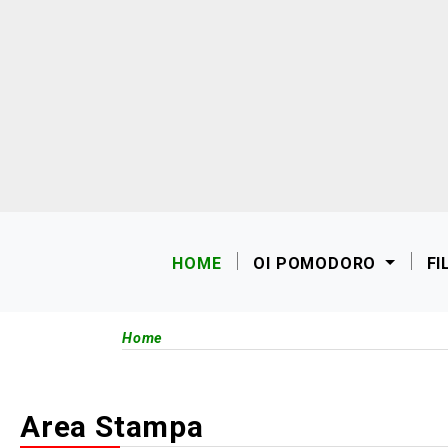
HOME
OI POMODORO
FI
Home
Area Stampa