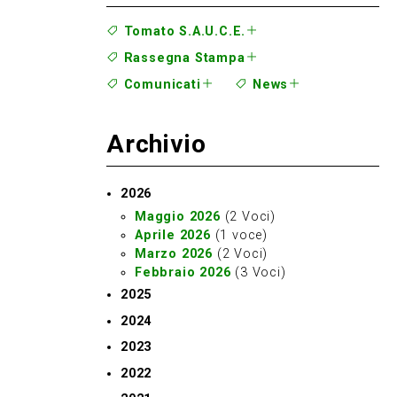
Tomato S.A.U.C.E.
Rassegna Stampa
Comunicati
News
Archivio
2026
Maggio 2026
(2 Voci)
Aprile 2026
(1 voce)
Marzo 2026
(2 Voci)
Febbraio 2026
(3 Voci)
2025
Dicembre 2025
(2 Voci)
2024
Novembre 2025
(2 Voci)
Dicembre 2024
(7 Voci)
2023
Ottobre 2025
(3 Voci)
Novembre 2024
(2 Voci)
Novembre 2023
(4 Voci)
Settembre 2025
(2 Voci)
2022
Ottobre 2024
(4 Voci)
Ottobre 2023
(3 Voci)
Luglio 2025
(2 Voci)
Dicembre 2022
(3 Voci)