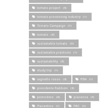
tomato project
(3)
tomato processing industry
(1)
Tomato Campaign
(1)
tomato
(2)
sustainable tomato
(3)
sustainable practices
(1)
sustainability
(5)
study trip
(1)
ragnetto rosso
PSN
(2)
(1)
presidente Rabboni
(2)
pomodoro
piacenza
(8)
(5)
Piacentino
PAC
(1)
(3)